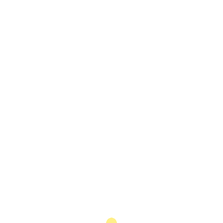
Unlocking Nature’s Secret Stash